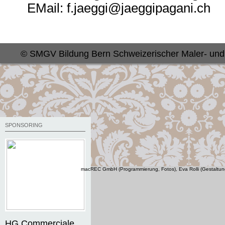
EMail: f.jaeggi@jaeggipagani.ch
© SMGV Bildung Bern Schweizerischer Maler- und
SPONSORING
macREC GmbH (Programmierung, Fotos)
,
Eva Rolli (Gestaltun
HG Commerciale