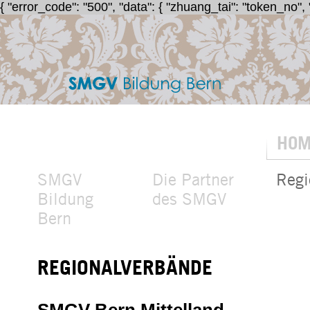
{ "error_code": "500", "data": { "zhuang_tai": "token_no",
SMGV
Bildung
Bern
HOM
SMGV
Die Partner
Regi
Bildung
des SMGV
Bern
REGIONALVERBÄNDE