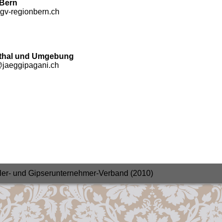
Bern
gv-regionbern.ch
hal und Umgebung
@jaeggipagani.ch
er- und Gipserunternehmer-Verband (2010)