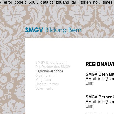
{ "error_code": "500", "data": { "zhuang_tai": "token_no", "times
SMGV
Bildung
Bern
SMGV Bildung Bern
REGIONALV
Die Partner des SMGV
Regionalverbände
SMGV Bern Mit
Organigramm
EMail: info@sm
Mitglieder
Link
Unsere Partner
Dokumente
SMGV Berner 
EMail: info@sm
Link