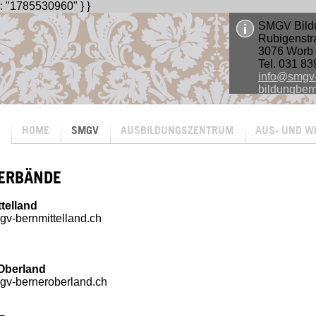
": "1785530960" } }
SMGV Bild
Rubigenstr
3076 Worb
Tel. 031 83
info@smgv
bildungber
HOME
SMGV
AUSBILDUNGSZENTRUM
AUS- UND W
ERBÄNDE
telland
gv-bernmittelland.ch
Oberland
gv-berneroberland.ch