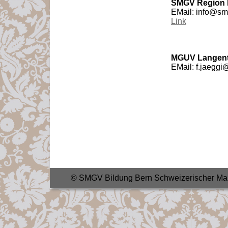
SMGV Region 
EMail: info@sm
Link
MGUV Langent
EMail: f.jaeggi
© SMGV Bildung Bern Schweizerischer Mal