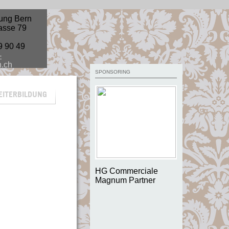
ung Bern
asse 79
9 90 49
-
n.ch
SPONSORING
EITERBILDUNG
HG Commerciale
Magnum Partner